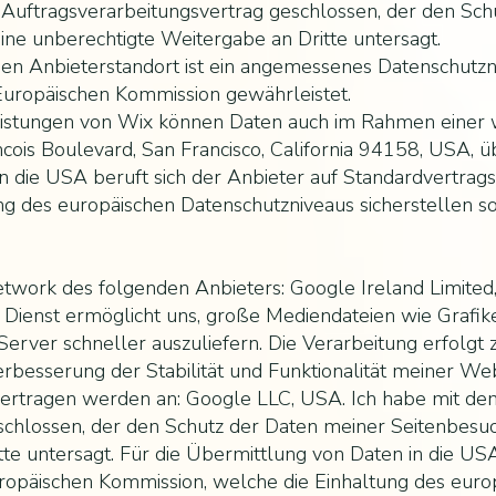
 Auftragsverarbeitungsvertrag geschlossen, der den Sch
eine unberechtigte Weitergabe an Dritte untersagt.
den Anbieterstandort ist ein angemessenes Datenschutzn
uropäischen Kommission gewährleistet.
stungen von Wix können Daten auch im Rahmen einer w
ncois Boulevard, San Francisco, California 94158, USA, 
n die USA beruft sich der Anbieter auf Standardvertrag
g des europäischen Datenschutzniveaus sicherstellen so
etwork des folgenden Anbieters: Google Ireland Limited
Dienst ermöglicht uns, große Mediendateien wie Grafike
r Server schneller auszuliefern. Die Verarbeitung erfolg
rbesserung der Stabilität und Funktionalität meiner Websi
tragen werden an: Google LLC, USA. Ich habe mit dem
chlossen, der den Schutz der Daten meiner Seitenbesuch
te untersagt. Für die Übermittlung von Daten in die USA
ropäischen Kommission, welche die Einhaltung des euro