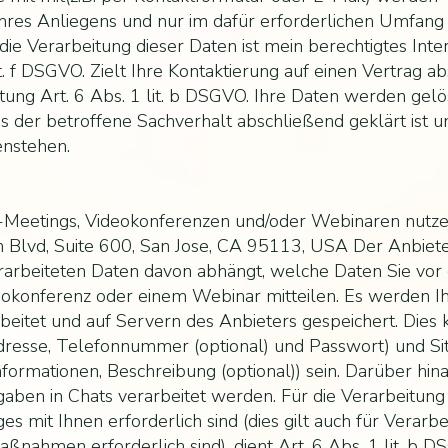
hres Anliegens und nur im dafür erforderlichen Umfan
 die Verarbeitung dieser Daten ist mein berechtigtes Int
 f DSGVO. Zielt Ihre Kontaktierung auf einen Vertrag ab, 
tung Art. 6 Abs. 1 lit. b DSGVO. Ihre Daten werden gelö
der betroffene Sachverhalt abschließend geklärt ist un
nstehen.
-Meetings, Videokonferenzen und/oder Webinaren nutze 
 Blvd, Suite 600, San Jose, CA 95113, USA Der Anbieter
rarbeiteten Daten davon abhängt, welche Daten Sie vo
eokonferenz oder einem Webinar mitteilen. Es werden Ih
eitet und auf Servern des Anbieters gespeichert. Dies
esse, Telefonnummer (optional) und Passwort) und Si
ormationen, Beschreibung (optional)) sein. Darüber hin
aben in Chats verarbeitet werden. Für die Verarbeitu
ges mit Ihnen erforderlich sind (dies gilt auch für Verarb
ßnahmen erforderlich sind), dient Art. 6 Abs. 1 lit. b 