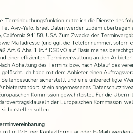
ine-Terminbuchungsfunktion nutze ich die Dienste des fo
Tel Aviv-Yafo, Israel Daten werden zudem übertragen an
sco, California 94158, USA Zum Zwecke der Terminverg
wie Mailadresse (und ggf. die Telefonnummer, sofern e
 Art. 6 Abs. 1 lit. f DSGVO auf Basis meines berechtig
 einer effizienten Terminverwaltung an den Anbieter ü
 Nach Abhaltung des Termins bzw. nach Ablauf des vere
gelöscht. Ich habe mit dem Anbieter einen Auftragsver
Seitenbesucher sicherstellt und eine unberechtigte Weit
Anbieterstandort ist ein angemessenes Datenschutznive
ropäischen Kommission gewährleistet. Für die Übermit
ndardvertragsklauseln der Europäischen Kommission, wel
sicherstellen sollen.
erminvereinbarung
it mit(z.B. per Kontaktformular oder E-Mail) werden 