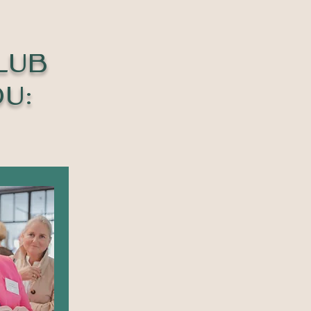
lub
U: