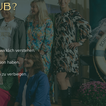
ub?
.
wirklich verstehen.
tion haben.
h zu verbiegen.