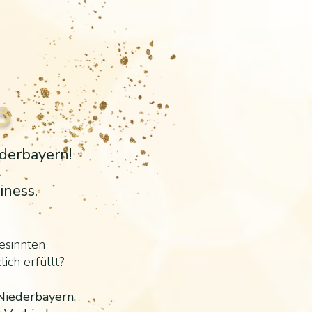
B
derbayern!
iness.
gesinnten
ich erfüllt?
Niederbayern,